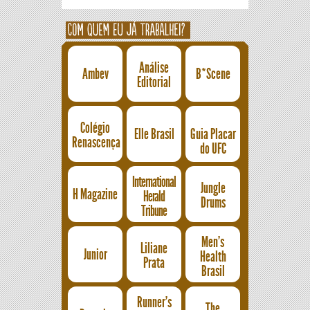
Análise
Ambev
B*Scene
Editorial
Colégio
Elle Brasil
Guia Placar
Renascença
do UFC
International
Jungle
H Magazine
Herald
Drums
Tribune
Men's
Liliane
Junior
Health
Prata
Brasil
Runner's
The