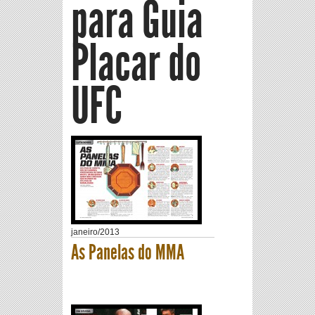
para Guia
Placar do
UFC
janeiro
/
2013
As Panelas do MMA