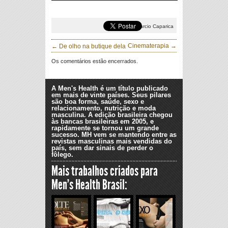
Design por
Marcio Caparica
Cinematerapia →
← De olho na butique dela
Os comentários estão encerrados.
A Men's Health é um título publicado
em mais de vinte países. Seus pilares
são boa forma, saúde, sexo e
relacionamento, nutrição e moda
masculina. A edição brasileira chegou
às bancas brasileiras em 2005, e
rapidamente se tornou um grande
sucesso. MH vem se mantendo entre as
revistas masculinas mais vendidas do
país, sem dar sinais de perder o
fôlego.
Mais trabalhos criados para
Men's Health Brasil
: