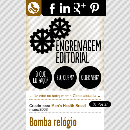
Cinematerapia →
← De olho na butique dela
Criado para
Men's Health Brasil
maio
/
2008
Bomba relógio