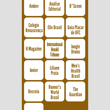
Análise
Ambev
B*Scene
Editorial
Colégio
Elle Brasil
Guia Placar
Renascença
do UFC
International
Jungle
H Magazine
Herald
Drums
Tribune
Men's
Liliane
Junior
Health
Prata
Brasil
Runner's
The
Recreio
World
Guardian
Brasil